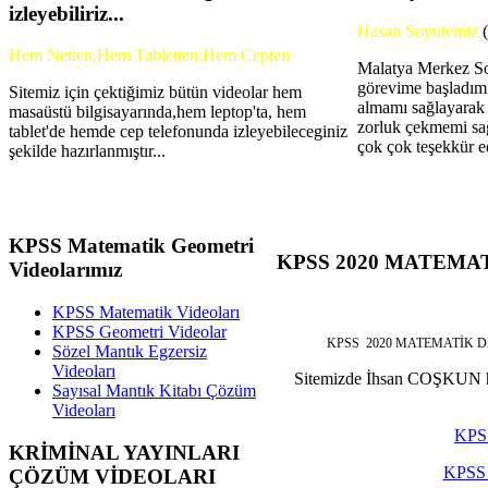
izleyebiliriz...
Hasan Soyutemiz
Hem Netten,Hem Tabletten,Hem Cepten
Malatya Merkez So
görevime başladım
Sitemiz için çektiğimiz bütün videolar hem
almamı sağlayarak 
masaüstü bilgisayarında,hem leptop'ta, hem
zorluk çekmemi sa
tablet'de hemde cep telefonunda izleyebileceginiz
çok çok teşekkür e
şekilde hazırlanmıştır...
KPSS
Matematik Geometri
KPSS
2020 MATEMAT
Videolarımız
KPSS Matematik Videoları
KPSS Geometri Videolar
KPSS 2020 MATEMATİK DERSİN
Sözel Mantık Egzersiz
Videoları
Sitemizde İhsan COŞKUN hoca
Sayısal Mantık Kitabı Çözüm
Videoları
KPSS
KRİMİNAL
YAYINLARI
KPSS 
ÇÖZÜM VİDEOLARI