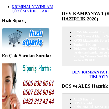
KRİMİNAL YAYINLARI
ÇÖZÜM VİDEOLARI
DEV
KAMPANYA 1 (K
HAZIRLIK 2020)
Hızlı
Sipariş
KPSS Matematik Konu An
KPSS Sayısal Mantık So
KPSS Matematik Soru Ba
Toplam 6 Kitap
Türkiyenin KPSS Alanınd
tarafından hazırlanan bu s
En
Çok Sorulan Sorular
Kuruluş Yılımıza Özel
99.
sadece 39.90 TL
DEV KAMPANYA 1
TIKLAYINI
DGS
ve ALES Hazırlık
ALES Hazırlık
DGS Hazırlık
KRİMİNAL KİTAP SETL