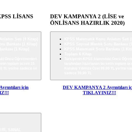
PSS LİSANS
DEV
KAMPANYA 2 (LİSE ve
ÖNLİSANS HAZIRLIK 2020)
latım Seti (4 Kitap)
KPSS Matematik Konu Anlatım Seti (4
ru Bankası (1 Kitap)
KPSS Sayısal Mantık Soru Bankası (1
nkası (1 Kitap)
KPSS Matematik Soru Bankası (1 Kit
Toplam 6 Kitap
aki Öncü Öğretmenleri
Türkiyenin KPSS Alanındaki Öncü Öğret
eti
n toplam ücreti 10.
tarafından hazırlanan bu seti
n toplam ücr
90 TL yerine sadece ve
Kuruluş Yılımıza Özel
99.90 TL yerine s
sadece 39.90 TL
Ayrıntıları için
DEV KAMPANYA 2
Ayrıntıları i
Z!!!
TIKLAYINIZ!!!
ERİ, SANAL