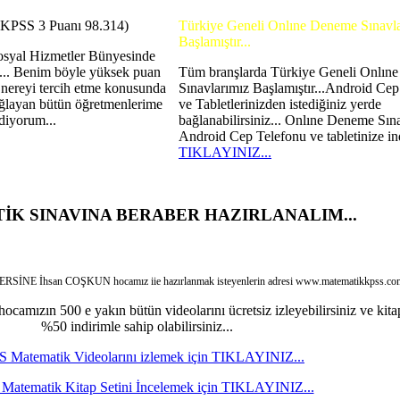
(KPSS 3 Puanı 98.314)
Türkiye Geneli Onlıne Deneme Sınavl
Başlamıştır...
syal Hizmetler Bünyesinde
... Benim böyle yüksek puan
Tüm branşlarda Türkiye Geneli Onlın
nereyi tercih etme konusunda
Sınavlarımız Başlamıştır...Android Cep
ğlayan bütün öğretmenlerime
ve Tabletlerinizden istediğiniz yerde
diyorum...
bağlanabilirsiniz... Onlıne Deneme Sına
Android Cep Telefonu ve tabletinize in
TIKLAYINIZ...
İK SINAVINA BERABER HAZIRLANALIM...
E İhsan COŞKUN hocamız iie hazırlanmak isteyenlerin adresi www.matematikkpss.com
mızın 500 e yakın bütün videolarını ücretsiz izleyebilirsiniz ve kita
%50 indirimle sahip olabilirsiniz...
 Matematik Videolarını izlemek için TIKLAYINIZ...
Matematik Kitap Setini İncelemek için TIKLAYINIZ...