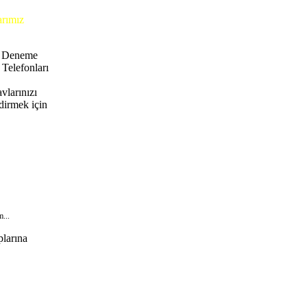
arımız
e Deneme
 Telefonları
vlarınızı
dirmek için
...
plarına