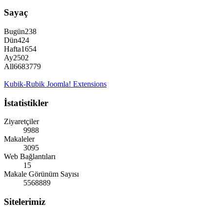
Sayaç
Bugün
238
Dün
424
Hafta
1654
Ay
2502
All
6683779
Kubik-Rubik Joomla! Extensions
İstatistikler
Ziyaretçiler
9988
Makaleler
3095
Web Bağlantıları
15
Makale Görünüm Sayısı
5568889
Sitelerimiz