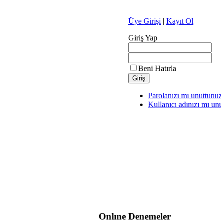
Üye Girişi
|
Kayıt Ol
Giriş Yap
Beni Hatırla
Parolanızı mı unuttunu
Kullanıcı adınızı mı un
Onlıne
Denemeler